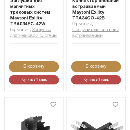
Заглушка для
Коннектор внешний
магнитных
встраиваемый
трековых систем
Maytoni Exility
Maytoni Exility
TRA34CO-42B
TRA034EC-42W
Германия
,
Германия
,
Заглушка
Соединитель внешний
для трековой системы
встраиваемый
В корзину
В корзину
Купить в 1 клик
Купить в 1 клик