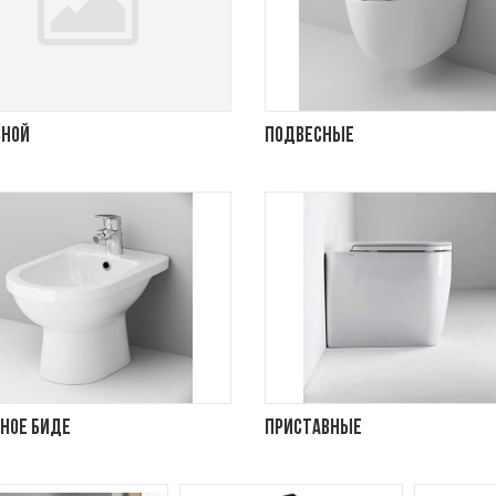
сной
Подвесные
ное биде
Приставные