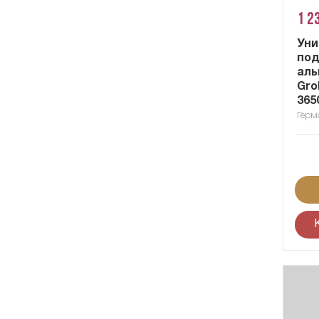
1 2
Уни
под
аль
Gro
365
Герм