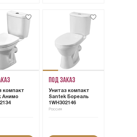
аказ
Под заказ
з компакт
Унитаз компакт
k Анимо
Santek Бореаль
2134
1WH302146
Россия