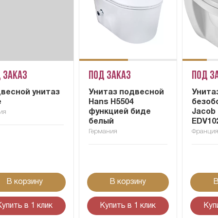
 заказ
Под заказ
Под з
весной унитаз
Унитаз подвесной
Унита
e
Hans H5504
безоб
функцией биде
Jacob 
ия
белый
EDV10
Германия
Франци
В корзину
В корзину
В
Купить в 1 клик
Купить в 1 клик
Куп