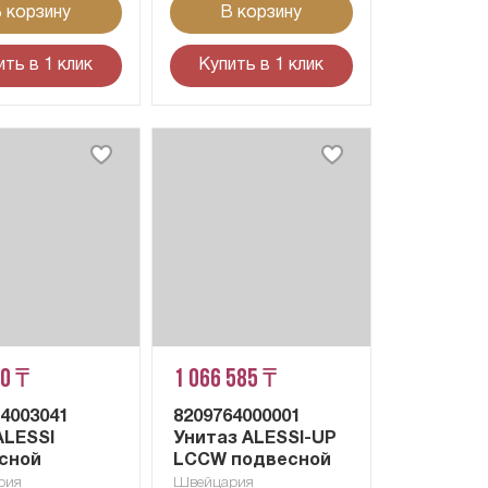
 корзину
В корзину
ить в 1 клик
Купить в 1 клик
50 ₸
1 066 585 ₸
14003041
8209764000001
ALESSI
Унитаз ALESSI-UP
сной
LCCW подвесной
рия
Швейцария