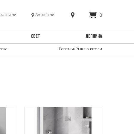
0
лматы
Астана
СВЕТ
ЛЕПНИНА
оска
Розетки/Выключатели