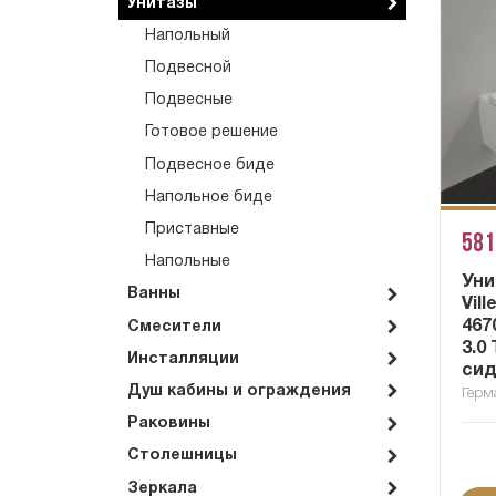
Унитазы
Напольный
Подвесной
Подвесные
Готовое решение
Подвесное биде
Напольное биде
Приставные
581
Напольные
Уни
Ванны
Vil
467
Смесители
3.0
Инсталляции
сид
Душ кабины и ограждения
Герм
Раковины
Столешницы
Зеркала