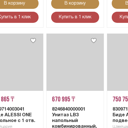
В корзину
В корзину
В
Купить в 1 клик
Купить в 1 клик
Куп
 865 ₸
670 995 ₸
750 7
9714003041
8246840000001
83097
е ALESSI ОNE
Унитаз LB3
Биде 
ольное с 1 отв.
напольный
подве
комбинированный,
йцария
Швейца