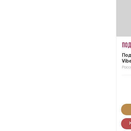
Под
Под
Vib
Росс