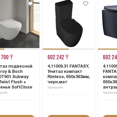
 700 ₸
602 242 ₸
602 2
таз подвесной
4.11009.31 FANTASY,
4.1100
leroy & Boch
Унитаз компакт
FANTA
0T901 Subway
Rimless, 650x363мм,
компак
 Twist Flush +
черн.мат
650x3
енье SoftClose
антра
Германия
ания
Германи