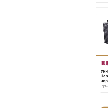
Под
Уни
Han
чер
Герм