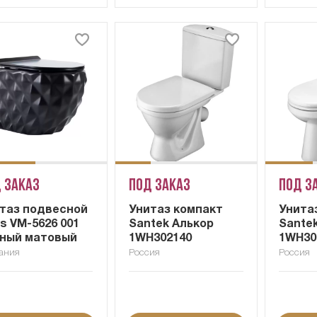
 заказ
Под заказ
Под з
таз подвесной
Унитаз компакт
Унита
s VM-5626 001
Santek Алькор
Sante
ный матовый
1WH302140
1WH30
ания
Россия
Россия