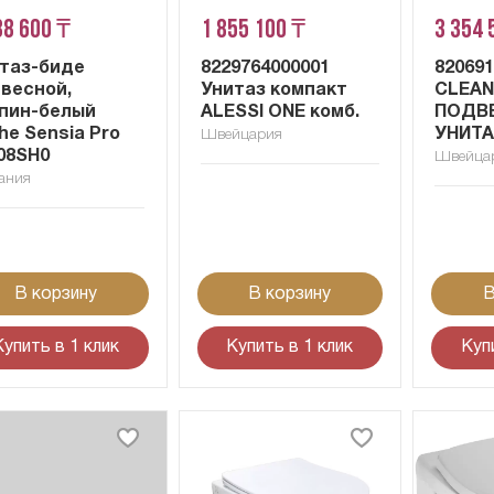
38 600 ₸
1 855 100 ₸
3 354 
таз-биде
8229764000001
82069
весной,
Унитаз компакт
CLEAN
пин-белый
ALESSI ONE комб.
ПОДВ
he Sensia Pro
УНИТА
Швейцария
08SH0
Швейца
ания
В корзину
В корзину
В
Купить в 1 клик
Купить в 1 клик
Куп