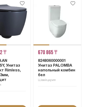
42 ₸
670 865 ₸
9.AN
8248060000001
SY, Унитаз
Унитаз PALOMBA
т Rimless,
напольный комбин
63мм,
бел
цит
Швейцария
я