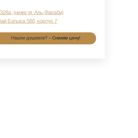
 328а, (ниже ул. Аль-Фараби)
бай Батыра 58б, корпус 7
Нашли дешевле? –
Снизим цену!