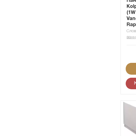
Пан
Kol
(1W1
Van
Rap
Слов
ванн