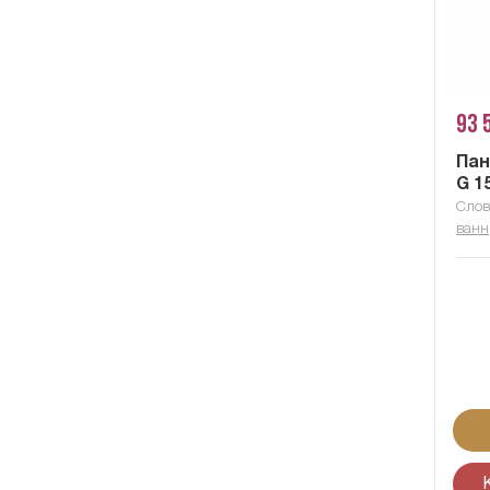
93 
Пан
G 1
Слов
ванн