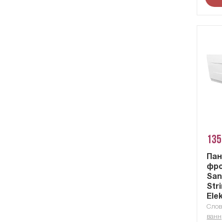
135
Пан
фро
San
Str
Ele
Слов
ванн