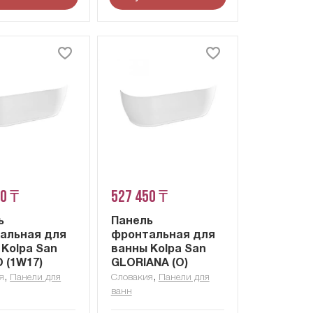
10 ₸
527 450 ₸
ь
Панель
альная для
фронтальная для
 Kolpa San
ванны Kolpa San
 (1W17)
GLORIANA (O)
,
,
я
Панели для
Словакия
Панели для
ванн