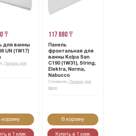
40 ₸
117 880 ₸
ь для ванны
Панель
66 UN (1W17)
фронтальная для
a
ванны Kolpa San
,
C190 (1W31), String,
я
Панели для
Elektra, Norma,
Nabucco
,
Словакия
Панели для
ванн
 корзину
В корзину
ить в 1 клик
Купить в 1 клик