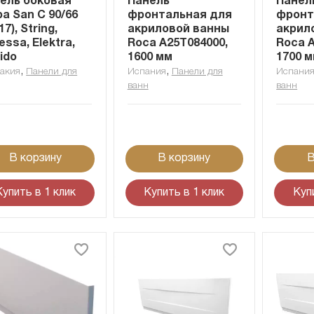
ель боковая
Панель
Панел
pa San C 90/66
фронтальная для
фронт
7), String,
акриловой ванны
акрил
essa, Elektra,
Roca A25T084000,
Roca A
ido
1600 мм
1700 
,
,
акия
Панели для
Испания
Панели для
Испани
ванн
ванн
В корзину
В корзину
В
Купить в 1 клик
Купить в 1 клик
Куп