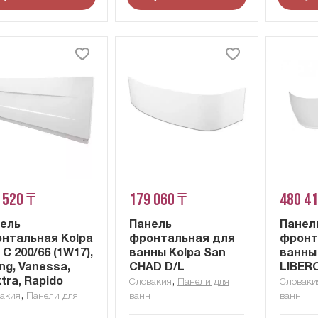
 520 ₸
179 060 ₸
480 4
ель
Панель
Панел
нтальная Kolpa
фронтальная для
фронт
 C 200/66 (1W17),
ванны Kolpa San
ванны
ing, Vanessa,
CHAD D/L
LIBERO
ktra, Rapido
,
Словакия
Панели для
Словаки
,
акия
Панели для
ванн
ванн