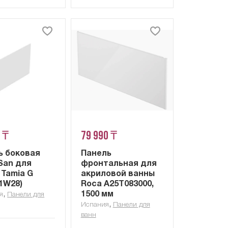
 ₸
79 990 ₸
ь боковая
Панель
San для
фронтальная для
 Tamia G
акриловой ванны
(1W28)
Roca A25T083000,
,
1500 мм
я
Панели для
,
Испания
Панели для
ванн