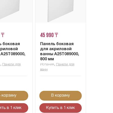
 ₸
45 990 ₸
ь боковая
Панель боковая
криловой
для акриловой
 A25T089000,
ванны A25T089000,
м
800 мм
,
,
я
Панели для
Испания
Панели для
ванн
 корзину
В корзину
ить в 1 клик
Купить в 1 клик