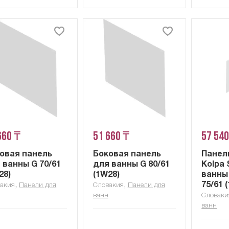
660 ₸
51 660 ₸
57 540
овая панель
Боковая панель
Панел
 ванны G 70/61
для ванны G 80/61
Kolpa 
28)
(1W28)
ванны
,
,
75/61 
акия
Панели для
Словакия
Панели для
ванн
Словаки
ванн