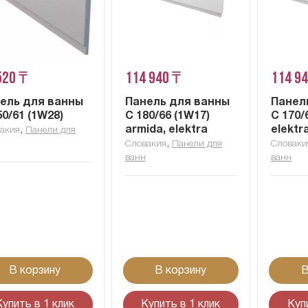
520 ₸
114 940 ₸
114 9
ель для ванны
Панель для ванны
Панел
50/61 (1W28)
C 180/66 (1W17)
C 170/
,
armida, elektra
elektr
акия
Панели для
,
Словакия
Панели для
Словаки
ванн
ванн
В корзину
В корзину
В
Купить в 1 клик
Купить в 1 клик
Куп