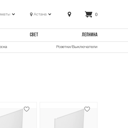
0
лматы
Астана
СВЕТ
ЛЕПНИНА
оска
Розетки/Выключатели