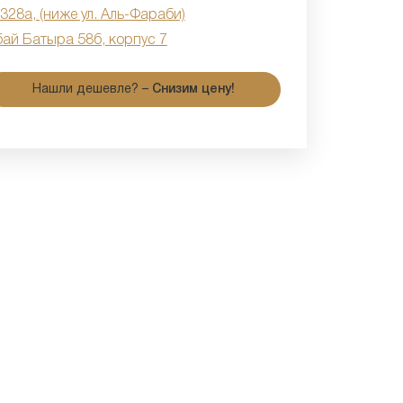
 328а, (ниже ул. Аль-Фараби)
бай Батыра 58б, корпус 7
Нашли дешевле? –
Снизим цену!