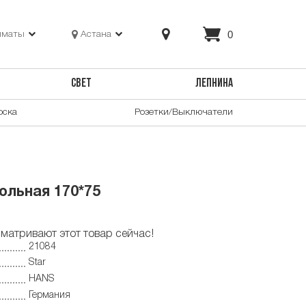
0
лматы
Астана
СВЕТ
ЛЕПНИНА
оска
Розетки/Выключатели
ольная 170*75
матривают этот товар сейчас!
21084
Star
HANS
Германия