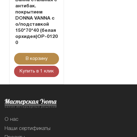
Ванна стальная с
антибак.
покрытием
DONNA VANNA c
о/подставкой
150*70*40 (белая
орхидея)ОР-0120
0
В корзину
Купить в 1 клик
О нас
Наши сертификаты