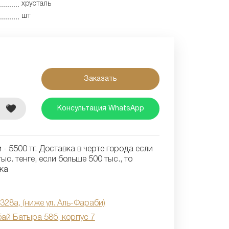
хрусталь
шт
Заказать
е
Консультация WhatsApp
- 5500 тг. Доставка в черте города если
ыс. тенге, если больше 500 тыс., то
ка
 328а, (ниже ул. Аль-Фараби)
бай Батыра 58б, корпус 7