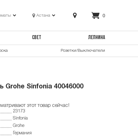
0
лматы
Астана
СВЕТ
ЛЕПНИНА
оска
Розетки/Выключатели
 Grohe Sinfonia 40046000
матривают этот товар сейчас!
23173
Sinfonia
Grohe
Германия