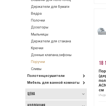
Вешалки для полотенец
Держатели для бумаги
Ведра
Полочки
Дозаторы
Мыльницы
Держатели для стакана
Крючки
Донные клапана,сифоны
18 
Поручни
Сливы
Пор
Полотенцесушители
(де
пол
Мебель для ванной комнаты
ACN
см
Цена
Инд
Коллекция