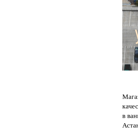
Мага
каче
в ва
Астан