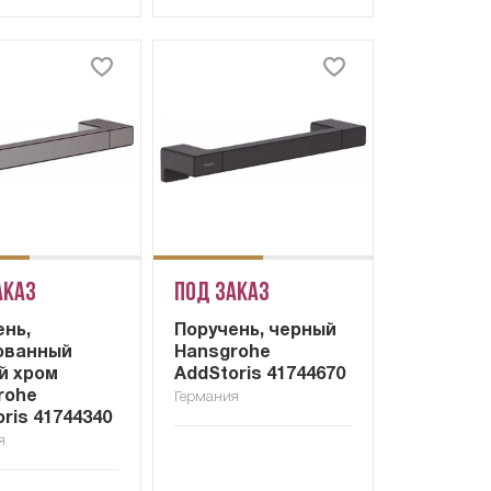
аказ
Под заказ
ень,
Поручень, черный
ованный
Hansgrohe
й хром
AddStoris 41744670
rohe
Германия
ris 41744340
я