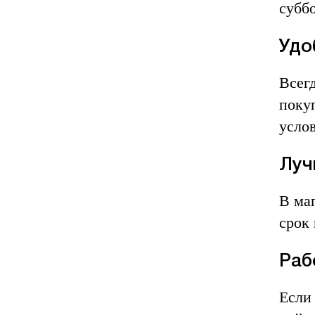
суббо
Удо
Всег
поку
усло
Луч
В ма
срок
Раб
Если