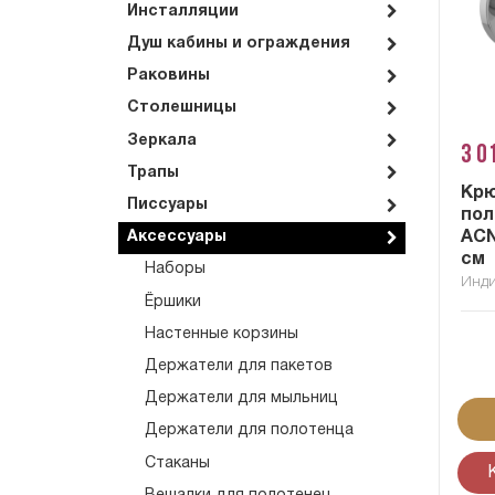
Инсталляции
Душ кабины и ограждения
Раковины
Столешницы
Зеркала
3 0
Трапы
Крю
Писсуары
пол
ACN
Аксессуары
см
Наборы
Инд
Ёршики
Настенные корзины
Держатели для пакетов
Держатели для мыльниц
Держатели для полотенца
Стаканы