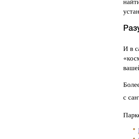
найти
уста
Раз
И в с
«кос
ваше
Боле
с сан
Парк