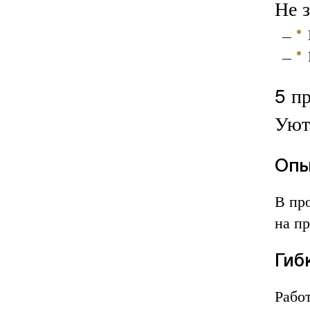
Не 
5 п
Уют
Опы
В пр
на п
Гиб
Работ