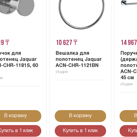
19 ₸
10 627 ₸
14 967
чок для
Вешалка для
Поруч
отенец Jaquar
полотенец Jaquar
(держ
-CHR-1181S, 60
ACN-CHR-1121BN
полот
ACN-C
Индия
45 см
ия
Индия
В корзину
В корзину
В
Купить в 1 клик
Купить в 1 клик
Куп