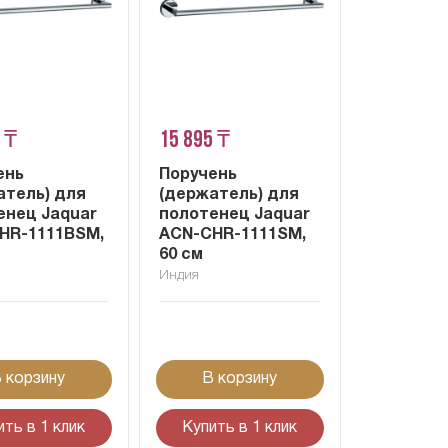
 ₸
15 895 ₸
ень
Поручень
атель) для
(держатель) для
енец Jaquar
полотенец Jaquar
HR-1111BSM,
ACN-CHR-1111SM,
60 см
Индия
 корзину
В корзину
ить в 1 клик
Купить в 1 клик