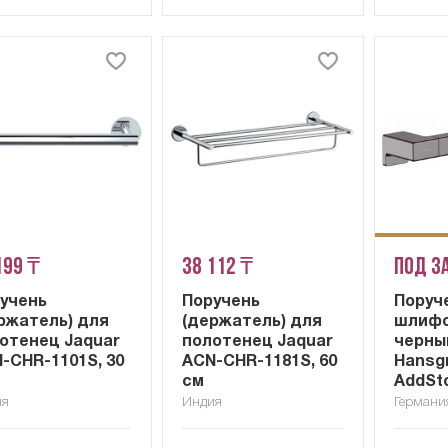
199 ₸
38 112 ₸
Под з
учень
Поручень
Поруч
ржатель) для
(держатель) для
шлиф
отенец Jaquar
полотенец Jaquar
черны
-CHR-1101S, 30
ACN-CHR-1181S, 60
Hansg
см
AddSto
ия
Индия
Германи