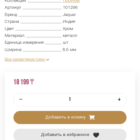
Коллекция
Поручни
Артикул
101296
Бренд
Jaquar
Страна
Индия
Цвет
Хром
Материал
металл
Единица измерения
шт
Ширина
8,5 мм
Все характеристики
18 199 ₸
–
+
Добавить в козину
Добавить в избранное