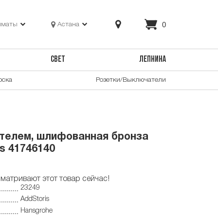
0
лматы
Астана
СВЕТ
ЛЕПНИНА
оска
Розетки/Выключатели
телем, шлифованная бронза
s 41746140
матривают этот товар сейчас!
23249
AddStoris
Hansgrohe