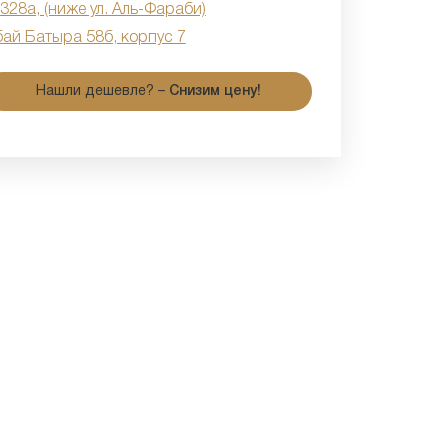
 328а, (ниже ул. Аль-Фараби)
бай Батыра 58б, корпус 7
Нашли дешевле? –
Снизим цену!