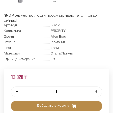
0
Количество людей просматривают этот товар
сейчас!
Артикул
80251
Коллекция
PRIORITY
Бренд
Allen Brau
Страна
Германия
Цвет
хром
Материал
Сталь/Латунь
Единица измерения
шт
13 026 ₸
–
+
Добавить в козину