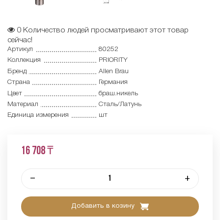
0
Количество людей просматривают этот товар
сейчас!
Артикул
80252
Коллекция
PRIORITY
Бренд
Allen Brau
Страна
Германия
Цвет
браш.никель
Материал
Сталь/Латунь
Единица измерения
шт
16 708 ₸
–
+
Добавить в козину