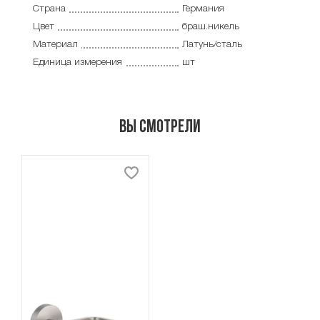
Страна
Германия
Цвет
браш.никель
Материал
Латунь/сталь
Единица измерения
шт
Вы смотрели