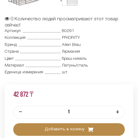
0
Количество людей просматривают этот товар
сейчас!
Артикул
80291
Коллекция
PRIORITY
Бренд
Allen Brau
Страна
Германия
Цвет
браш.никель
Материал
Латунь/сталь
Единица измерения
шт
42 872 ₸
–
+
Добавить в козину