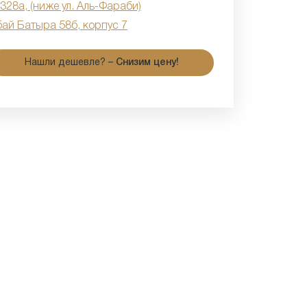
 328а, (ниже ул. Аль-Фараби)
бай Батыра 58б, корпус 7
Нашли дешевле? –
Снизим цену!