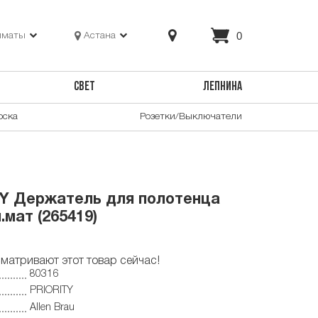
0
лматы
Астана
СВЕТ
ЛЕПНИНА
оска
Розетки/Выключатели
TY Держатель для полотенца
.мат (265419)
матривают этот товар сейчас!
80316
PRIORITY
Allen Brau