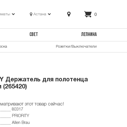
0
лматы
Астана
СВЕТ
ЛЕПНИНА
оска
Розетки/Выключатели
TY Держатель для полотенца
 (265420)
матривают этот товар сейчас!
80317
PRIORITY
Allen Brau