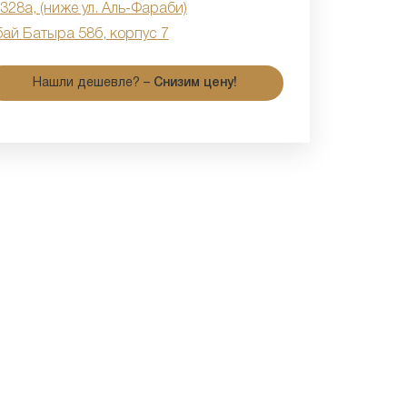
 328а, (ниже ул. Аль-Фараби)
бай Батыра 58б, корпус 7
Нашли дешевле? –
Снизим цену!