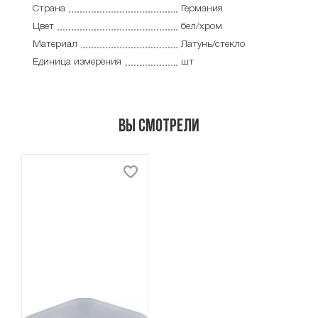
Страна
Германия
Цвет
бел/хром
Материал
Латунь/стекло
Единица измерения
шт
Вы смотрели