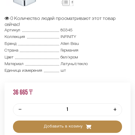
0
Количество людей просматривают этот товар
сейчас!
Артикул
80345
Коллекция
INFINITY
Бренд
Allen Brau
Страна
Германия
Цвет
бел/хром
Материал
Латунь/стекло
Единица измерения
шт
36 665 ₸
–
+
Добавить в козину