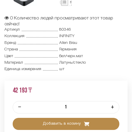
0
Количество людей просматривают этот товар
сейчас!
Артикул
80346
Коллекция
INFINITY
Бренд
Allen Brau
Страна
Германия
Цвет
бел/черн.мат
Материал
Латунь/стекло
Единица измерения
шт
42 193 ₸
–
+
Добавить в козину