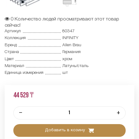
0
Количество людей просматривают этот товар
сейчас!
Артикул
80347
Коллекция
INFINITY
Бренд
Allen Brau
Страна
Германия
Цвет
хром
Материал
Латунь/сталь
Единица измерения
шт
44 529 ₸
–
+
Добавить в козину