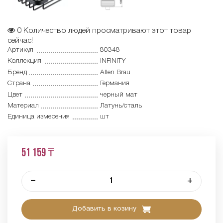
0
Количество людей просматривают этот товар
сейчас!
Артикул
80348
Коллекция
INFINITY
Бренд
Allen Brau
Страна
Германия
Цвет
черный мат
Материал
Латунь/сталь
Единица измерения
шт
51 159 ₸
–
+
Добавить в козину