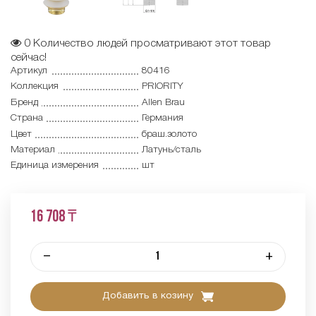
0
Количество людей просматривают этот товар
сейчас!
Артикул
80416
Коллекция
PRIORITY
Бренд
Allen Brau
Страна
Германия
Цвет
браш.золото
Материал
Латунь/сталь
Единица измерения
шт
16 708 ₸
–
+
Добавить в козину