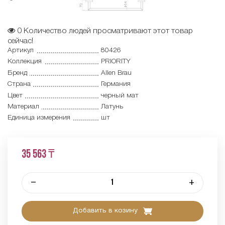
0
Количество людей просматривают этот товар
сейчас!
Артикул
80426
Коллекция
PRIORITY
Бренд
Allen Brau
Страна
Германия
Цвет
черный мат
Материал
Латунь
Единица измерения
шт
35 563 ₸
–
+
Добавить в козину