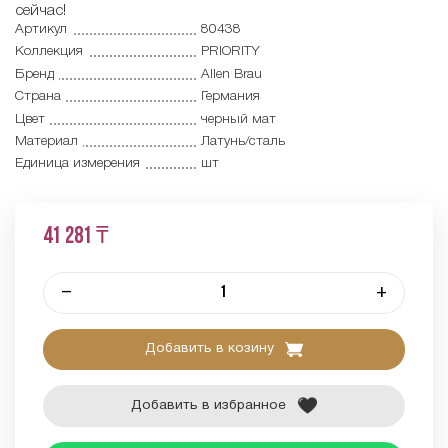
сейчас!
Артикул
80438
Коллекция
PRIORITY
Бренд
Allen Brau
Страна
Германия
Цвет
черный мат
Материал
Латунь/сталь
Единица измерения
шт
41 281 ₸
–
+
Добавить в козину
Добавить в избранное