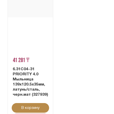
41 281 ₸
6.31С04-31
PRIORITY 4.0
Мыльница
139x120.5x35мм,
латунь/сталь,
черн.мат (327939)
В корзину