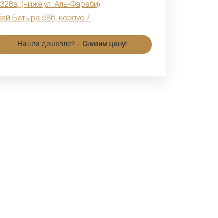
 328а, (ниже ул. Аль-Фараби)
бай Батыра 58б, корпус 7
Нашли дешевле? –
Снизим цену!