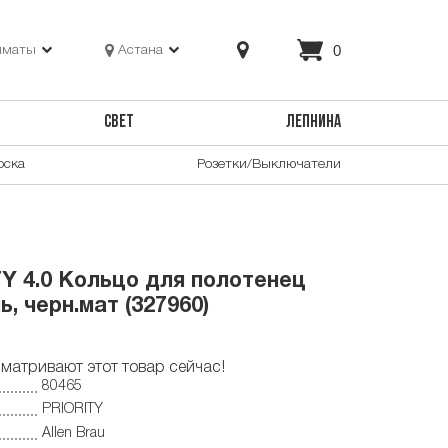
0
лматы
Астана
СВЕТ
ЛЕПНИНА
оска
Розетки/Выключатели
TY 4.0 Кольцо для полотенец
, черн.мат (327960)
матривают этот товар сейчас!
80465
PRIORITY
Allen Brau