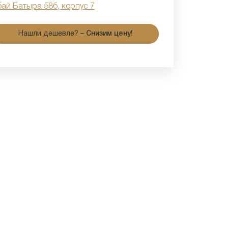
бай Батыра 58б, корпус 7
Нашли дешевле? –
Снизим цену!