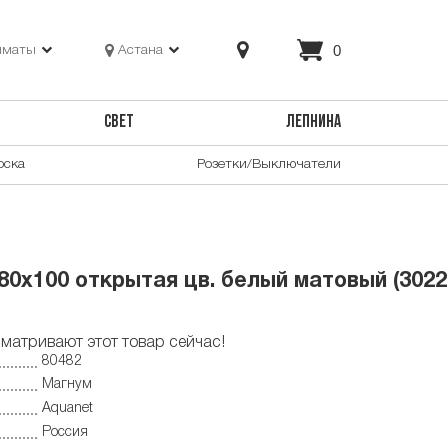
0
лматы
Астана
СВЕТ
ЛЕПНИНА
оска
Розетки/Выключатели
80х100 открытая цв. белый матовый (3022
матривают этот товар сейчас!
80482
Магнум
Aquanet
Россия