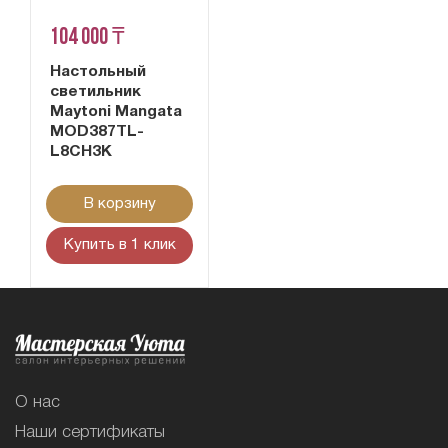
104 000 ₸
Настольный
светильник
Maytoni Mangata
MOD387TL-
L8CH3K
В корзину
Купить в 1 клик
О нас
Наши сертификаты