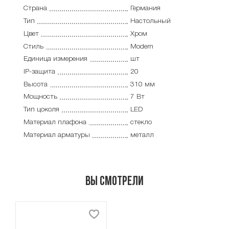
Страна
Германия
Тип
Настольный
Цвет
Хром
Стиль
Modern
Единица измерения
шт
IP-защита
20
Высота
310 мм
Мощность
7 Вт
Тип цоколя
LED
Материал плафона
стекло
Материал арматуры
металл
Вы смотрели