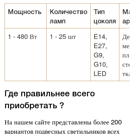
Мощность
Количество
Тип
Ма
ламп
цоколя
ар
1 - 480 Вт
1 - 25 шт
E14,
Дер
E27,
мет
G9,
пла
G10,
сте
LED
тка
Где правильнее всего
приобретать ?
На нашем сайте представлены более 200
вариантов подвесных светильников всех