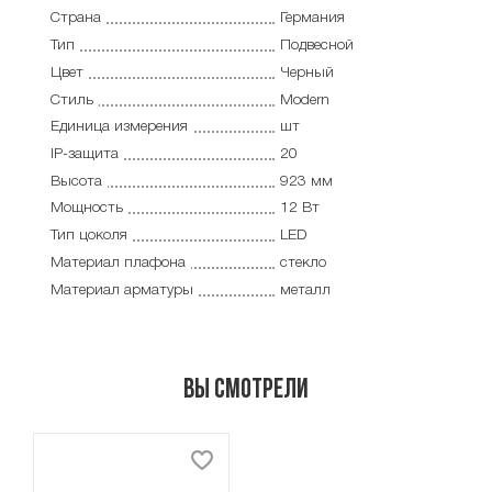
Страна
Германия
Тип
Подвесной
Цвет
Черный
Стиль
Modern
Единица измерения
шт
IP-защита
20
Высота
923 мм
Мощность
12 Вт
Тип цоколя
LED
Материал плафона
стекло
Материал арматуры
металл
Вы смотрели