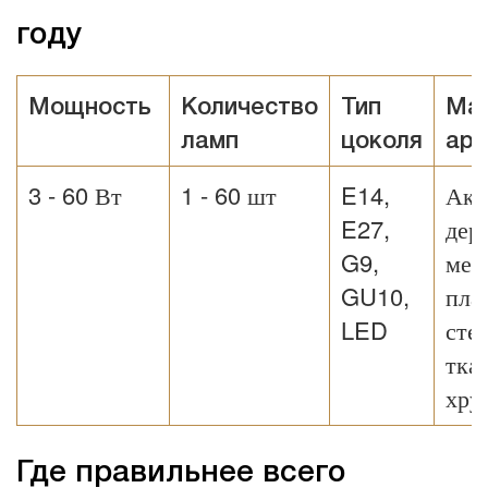
году
Мощность
Количество
Тип
Ма
ламп
цоколя
ар
3 - 60 Вт
1 - 60 шт
E14,
Акр
E27,
дер
G9,
мет
GU10,
пла
LED
сте
тка
хру
Где правильнее всего