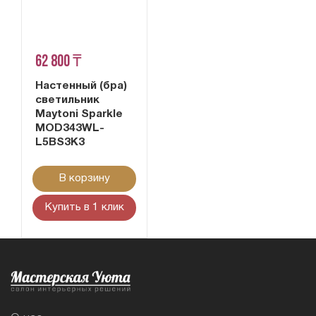
62 800 ₸
Настенный (бра)
светильник
Maytoni Sparkle
MOD343WL-
L5BS3K3
В корзину
Купить в 1 клик