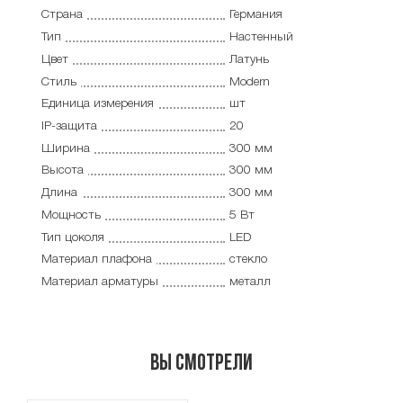
Страна
Германия
Тип
Настенный
Цвет
Латунь
Стиль
Modern
Единица измерения
шт
IP-защита
20
Ширина
300 мм
Высота
300 мм
Длина
300 мм
Мощность
5 Вт
Тип цоколя
LED
Материал плафона
стекло
Материал арматуры
металл
Вы смотрели