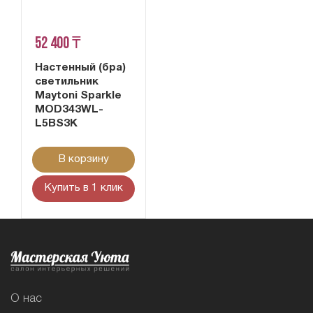
52 400 ₸
Настенный (бра)
светильник
Maytoni Sparkle
MOD343WL-
L5BS3K
В корзину
Купить в 1 клик
О нас