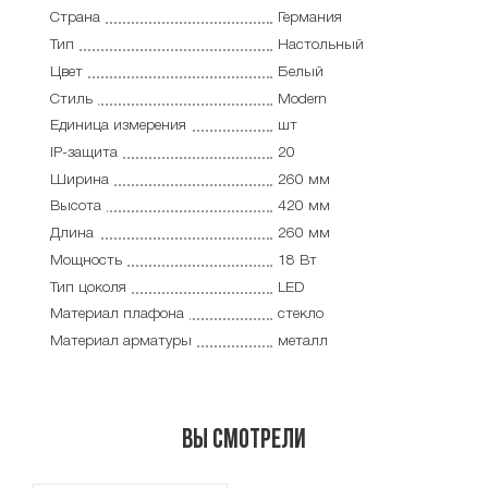
Страна
Германия
Тип
Настольный
Цвет
Белый
Стиль
Modern
Единица измерения
шт
IP-защита
20
Ширина
260 мм
Высота
420 мм
Длина
260 мм
Мощность
18 Вт
Тип цоколя
LED
Материал плафона
стекло
Материал арматуры
металл
Вы смотрели