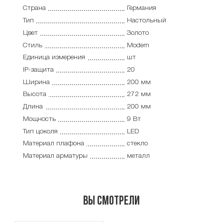
Страна
Германия
Тип
Настольный
Цвет
Золото
Стиль
Modern
Единица измерения
шт
IP-защита
20
Ширина
200 мм
Высота
272 мм
Длина
200 мм
Мощность
9 Вт
Тип цоколя
LED
Материал плафона
стекло
Материал арматуры
металл
Вы смотрели