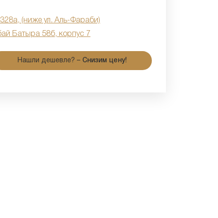
 328а, (ниже ул. Аль-Фараби)
бай Батыра 58б, корпус 7
Нашли дешевле? –
Снизим цену!