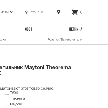
0
лматы
Астана
СВЕТ
ЛЕПНИНА
оска
Розетки/Выключатели
ветильник Maytoni Theorema
K
матривают этот товар сейчас!
76061
Theorema
Maytoni