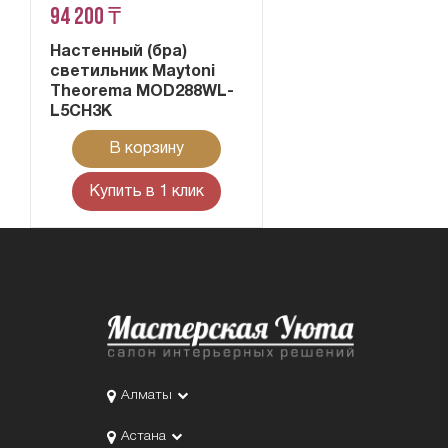
94 200 ₸
Настенный (бра)
светильник Maytoni
Theorema MOD288WL-
L5CH3K
В корзину
Купить в 1 клик
Алматы
Астана