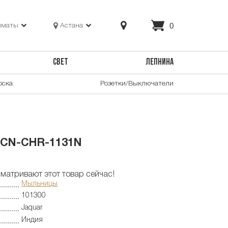
0
лматы
Астана
СВЕТ
ЛЕПНИНА
оска
Розетки/Выключатели
ACN-CHR-1131N
матривают этот товар сейчас!
Мыльницы
101300
Jaquar
Индия