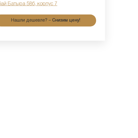
бай Батыра 58б, корпус 7
Нашли дешевле? –
Снизим цену!