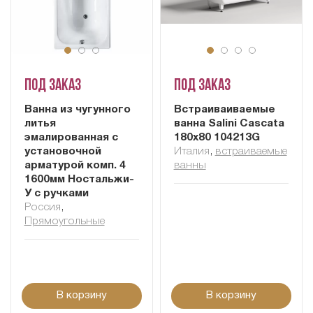
Под заказ
Под заказ
Ванна из чугунного
Встраиваиваемые
литья
ванна Salini Cascata
эмалированная с
180x80 104213G
установочной
Италия
,
встраиваемые
арматурой комп. 4
ванны
1600мм Ностальжи-
У с ручками
Россия
,
Прямоугольные
В корзину
В корзину