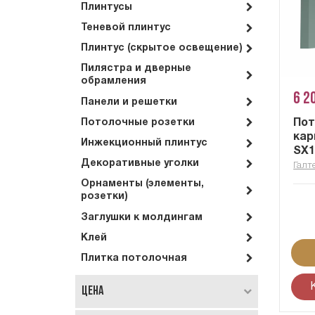
Плинтусы
Теневой плинтус
Плинтус (скрытое освещение)
Пилястра и дверные
обрамления
6 2
Панели и решетки
По
Потолочные розетки
кар
Инжекционный плинтус
SX1
Декоративные уголки
Галт
Орнаменты (элементы,
розетки)
Заглушки к молдингам
Клей
Плитка потолочная
Цена