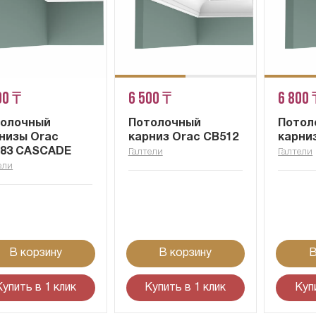
00 ₸
6 500 ₸
6 800 
толочный
Потолочный
Потол
низы Orac
карниз Orac CB512
карни
83 CASCADE
Галтели
Галтели
ели
В корзину
В корзину
В
Купить в 1 клик
Купить в 1 клик
Куп