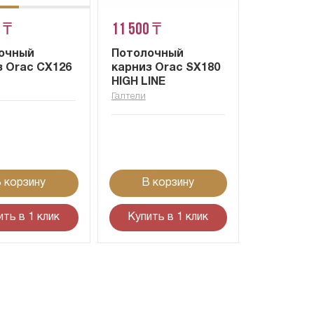
 ₸
11 500 ₸
очный
Потолочный
з Orac CX126
карниз Orac SX180
HIGH LINE
Галтели
 корзину
В корзину
ить в 1 клик
Купить в 1 клик