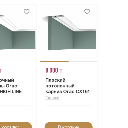
₸
8 000 ₸
очный
Плоский
зы Orac
потолочный
HIGH LINE
карниз Orac CX161
Галтели
 корзину
В корзину