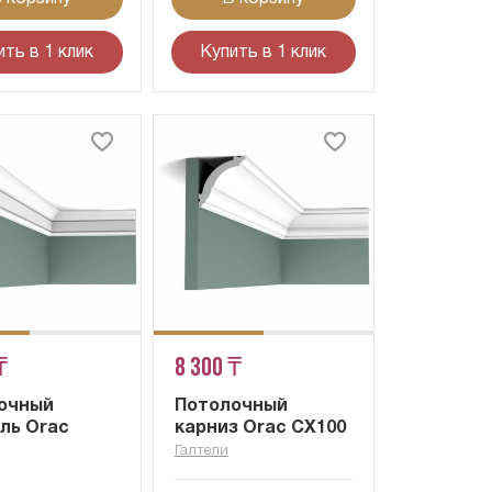
ить в 1 клик
Купить в 1 клик
₸
8 300 ₸
очный
Потолочный
ль Orac
карниз Orac CX100
Галтели