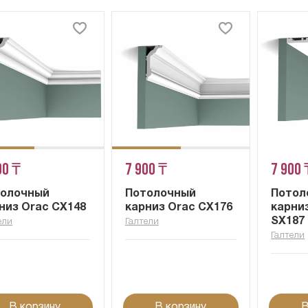
00 ₸
7 900 ₸
7 900 
толочный
Потолочный
Потол
низ Orac CX148
карниз Orac CX176
карни
SX187 
ели
Галтели
Галтели
В корзину
В корзину
В