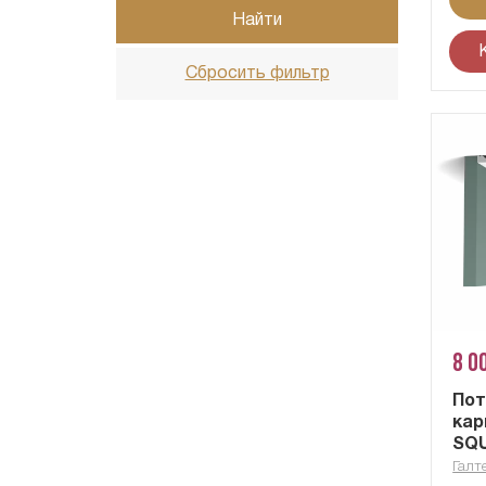
Найти
Сбросить фильтр
8 0
По
кар
SQ
Галт