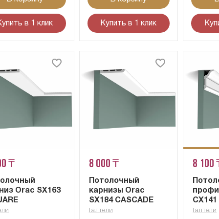
Купить в 1 клик
Купить в 1 клик
Куп
00 ₸
8 000 ₸
8 100 
толочный
Потолочный
Потол
низ Orac SX163
карнизы Orac
профи
UARE
SX184 CASCADE
CX141
ели
Галтели
Галтели