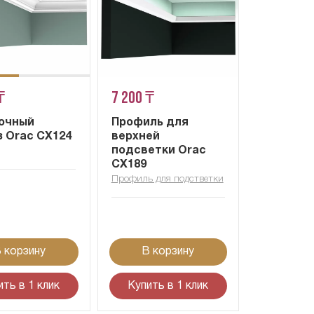
₸
7 200 ₸
очный
Профиль для
з Orac CX124
верхней
подсветки Orac
CX189
Профиль для подстветки
 корзину
В корзину
ить в 1 клик
Купить в 1 клик