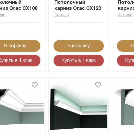
толочный
Потолочный
Потол
низ Orac CX108
карниз Orac CX123
карни
ели
Галтели
Галтели
В корзину
В корзину
В
Купить в 1 клик
Купить в 1 клик
Куп