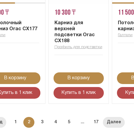
00 ₸
10 300 ₸
11 500
толочный
Карниз для
Потол
низ Orac CX177
верхней
карни
подсветки Orac
ели
Галтели
CX188
Профиль для подстветки
В корзину
В корзину
В
Купить в 1 клик
Купить в 1 клик
Куп
1
2
3
4
5
...
17