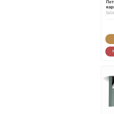
По
кар
Галт