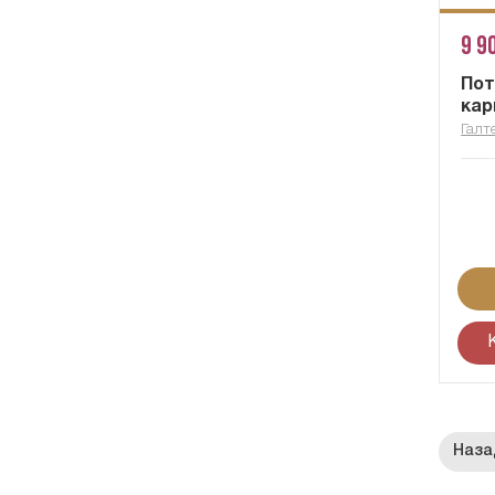
9 9
По
кар
Галт