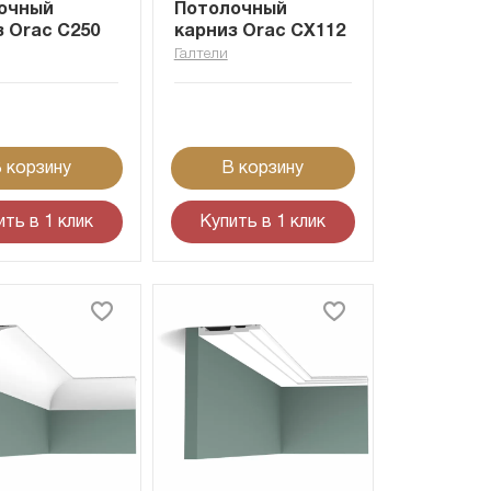
очный
Потолочный
з Orac C250
карниз Orac CX112
Галтели
 корзину
В корзину
ить в 1 клик
Купить в 1 клик