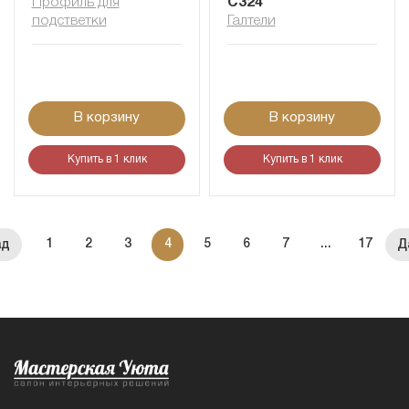
Профиль для
C324
подстветки
Галтели
В корзину
В корзину
Купить в 1 клик
Купить в 1 клик
1
2
3
4
5
6
7
...
17