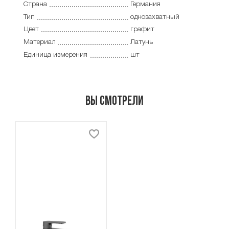
Страна
Германия
Тип
однозахватный
Цвет
графит
Материал
Латунь
Единица измерения
шт
Вы смотрели