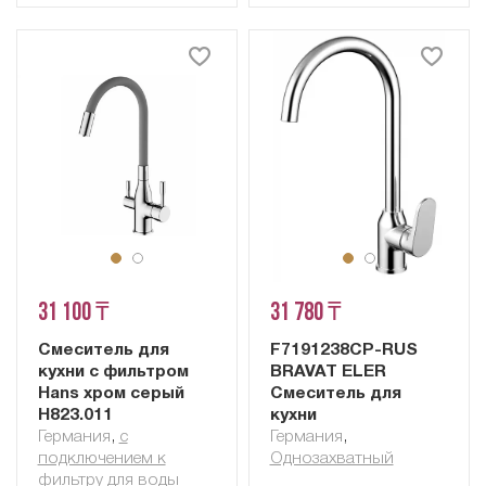
31 100 ₸
31 780 ₸
Смеситель для
F7191238CP-RUS
кухни с фильтром
BRAVAT ELER
Hans хром серый
Cмеситель для
H823.011
кухни
Германия
,
с
Германия
,
подключением к
Однозахватный
фильтру для воды