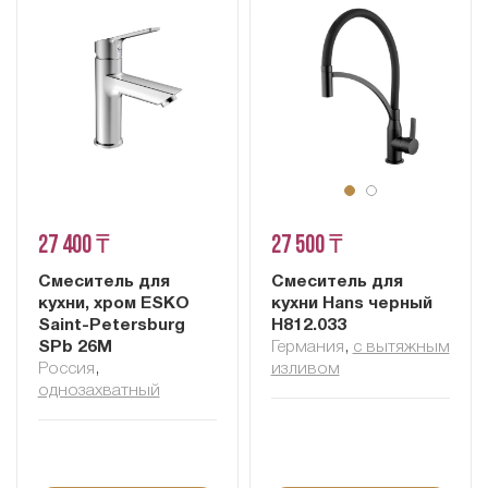
27 400 ₸
27 500 ₸
Смеситель для
Смеситель для
кухни, хром ESKO
кухни Hans черный
Saint-Petersburg
H812.033
SPb 26M
Германия
,
с вытяжным
Россия
,
изливом
однозахватный