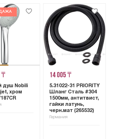
ДАЖА
 ₸
14 005 ₸
 душ Nobili
5.31022-31 PRIORITY
jet, хром
Шланг Сталь #304
/187CR
1500мм, антитвист,
гайки латунь,
я
черн.мат (265532)
Германия