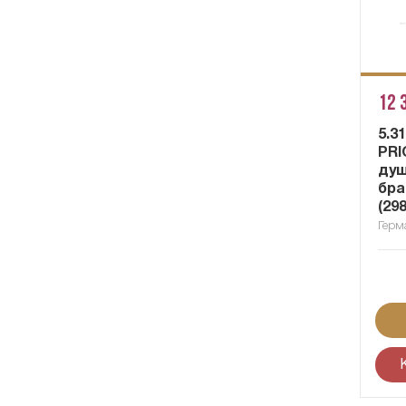
12 
5.3
PRI
душ
бра
(29
Герм