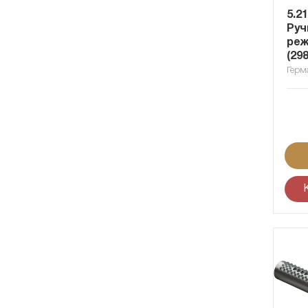
5.2
Руч
реж
(29
Герм