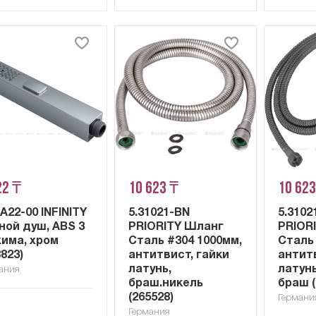
22 ₸
10 623 ₸
10 623
1A22-00 INFINITY
5.31021-BN
5.310
ной душ, ABS 3
PRIORITY Шланг
PRIOR
има, хром
Сталь #304 1000мм,
Сталь 
8823)
антитвист, гайки
антитв
латунь,
латун
ания
браш.никель
браш (
(265528)
Германи
Германия