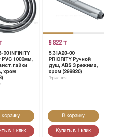
₸
9 822 ₸
3-00 INFINITY
5.31A20-00
 PVC 1000мм,
PRIORITY Ручной
ист, гайки
душ, ABS 3 режима,
, хром
хром (298820)
3)
Германия
я
 корзину
В корзину
ить в 1 клик
Купить в 1 клик