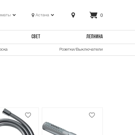
0
лматы
Астана
СВЕТ
ЛЕПНИНА
оска
Розетки/Выключатели