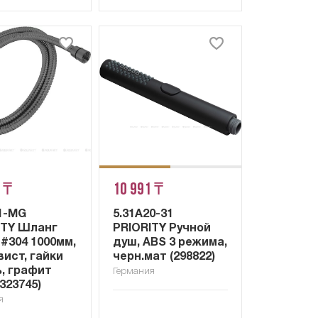
 ₸
10 991 ₸
21-MG
5.31A20-31
ITY Шланг
PRIORITY Ручной
#304 1000мм,
душ, ABS 3 режима,
ист, гайки
черн.мат (298822)
ь, графит
Германия
323745)
я