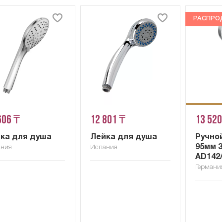
РАСПРО
606 ₸
12 801 ₸
13 520
ка для душа
Лейка для душа
Ручной
95мм 3
ания
Испания
AD142
Германи