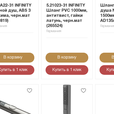
1A22-31 INFINITY
5.21023-31 INFINITY
Шланг
ной душ, ABS 3
Шланг PVC 1000мм,
душа N
има, черн.мат
антитвист, гайки
1500м
8819)
латунь, черн.мат
AD135
(265524)
ания
Германи
Германия
В корзину
В корзину
В
Купить в 1 клик
Купить в 1 клик
Куп