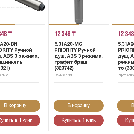
348 ₸
12 348 ₸
12 348
1A20-BN
5.31A20-MG
5.31A
ORITY Ручной
PRIORITY Ручной
PRIOR
, ABS 3 режима,
душ, ABS 3 режима,
душ, A
ш.никель
графит браш
режим
8821)
(323742)
то (33
ания
Германия
Германи
В корзину
В корзину
В
Купить в 1 клик
Купить в 1 клик
Куп