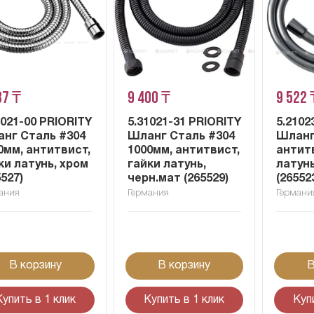
87 ₸
9 400 ₸
9 522 
1021-00 PRIORITY
5.31021-31 PRIORITY
5.2102
нг Сталь #304
Шланг Сталь #304
Шланг
0мм, антитвист,
1000мм, антитвист,
антитв
ки латунь, хром
гайки латунь,
латунь
5527)
черн.мат (265529)
(26552
ания
Германия
Германи
В корзину
В корзину
В
Купить в 1 клик
Купить в 1 клик
Куп