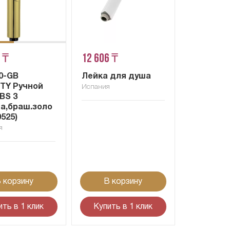
 ₸
12 606 ₸
20-GB
Лейка для душа
ITY Ручной
Испания
BS 3
а,браш.золо
0525)
я
 корзину
В корзину
ить в 1 клик
Купить в 1 клик