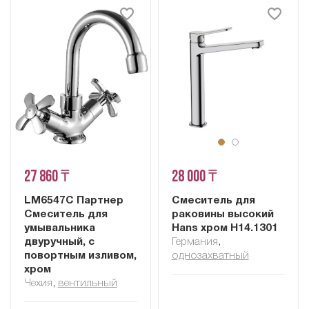
27 860 ₸
28 000 ₸
LM6547C Партнер
Смеситель для
Смеситель для
раковины высокий
умывальника
Hans хром H14.1301
двуручный, с
Германия
,
повортным изливом,
однозахватный
хром
Чехия
,
вентильный