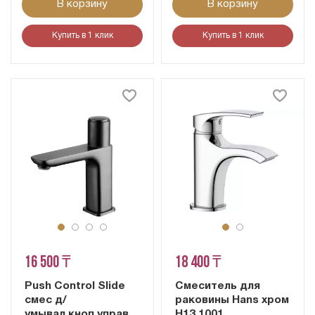
В корзину
В корзину
Купить в 1 клик
Купить в 1 клик
16 500 ₸
18 400 ₸
Push Control Slide
Смеситель для
смес д/
раковины Hans хром
умывал.кноп.управ
H13.1001