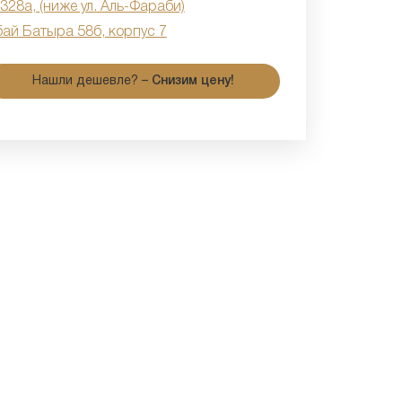
 328а, (ниже ул. Аль-Фараби)
бай Батыра 58б, корпус 7
Нашли дешевле? –
Снизим цену!