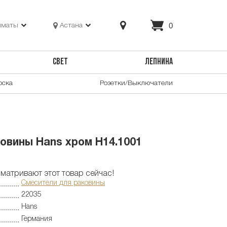
0
лматы
Астана
СВЕТ
ЛЕПНИНА
оска
Розетки/Выключатели
овины Hans хром H14.1001
матривают этот товар сейчас!
Смесители для раковины
22035
Hans
Германия