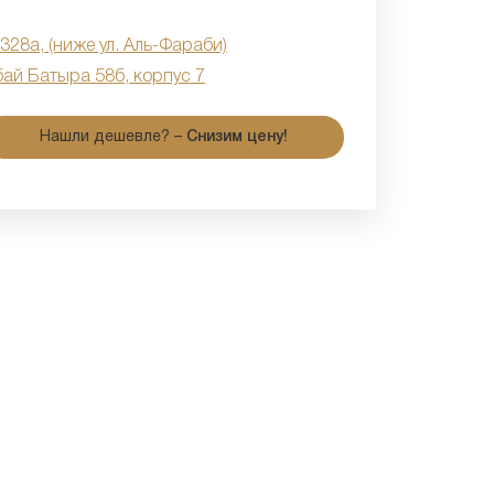
 328а, (ниже ул. Аль-Фараби)
бай Батыра 58б, корпус 7
Нашли дешевле? –
Снизим цену!