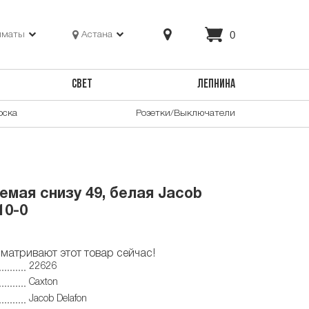
0
лматы
Астана
СВЕТ
ЛЕПНИНА
оска
Розетки/Выключатели
емая снизу 49, белая Jacob
10-0
матривают этот товар сейчас!
22626
Caxton
Jacob Delafon