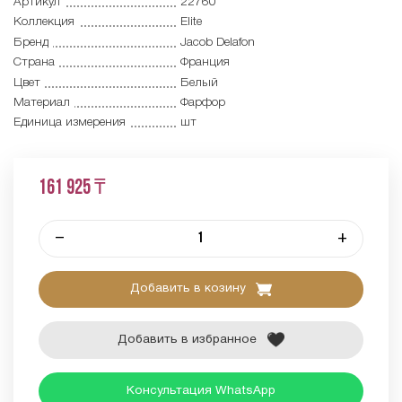
Артикул
22760
Коллекция
Elite
Бренд
Jacob Delafon
Страна
Франция
Цвет
Белый
Материал
Фарфор
Единица измерения
шт
161 925 ₸
–
+
Добавить в козину
Добавить в избранное
Консультация WhatsApp