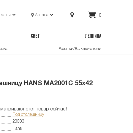
0
лматы
Астана
СВЕТ
ЛЕПНИНА
оска
Розетки/Выключатели
лешницу HANS MA2001C 55x42
матривают этот товар сейчас!
Под столешницу
23333
Hans