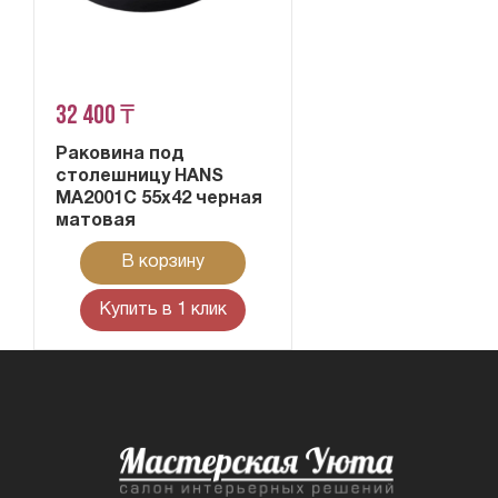
32 400 ₸
Раковина под
столешницу HANS
MA2001C 55x42 черная
матовая
В корзину
Купить в 1 клик