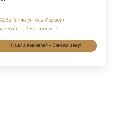
 328а, (ниже ул. Аль-Фараби)
бай Батыра 58б, корпус 7
Нашли дешевле? –
Снизим цену!