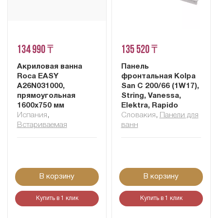
134 990 ₸
135 520 ₸
Акриловая ванна
Панель
Roca EASY
фронтальная Kolpa
A26N031000,
San C 200/66 (1W17),
прямоугольная
String, Vanessa,
1600x750 мм
Elektra, Rapido
Испания
,
Словакия
,
Панели для
Встариваемая
ванн
В корзину
В корзину
Купить в 1 клик
Купить в 1 клик