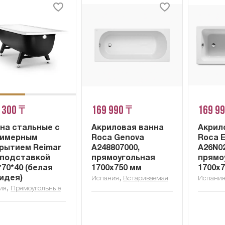
 300 ₸
169 990 ₸
169 9
на стальные с
Акриловая ванна
Акрил
лимерным
Roca Genova
Roca 
рытием Reimar
A248807000,
A26N02
/подставкой
прямоугольная
прямо
*70*40 (белая
1700x750 мм
1700x
идея)
,
Испания
Встариваемая
Испани
,
ия
Прямоугольные