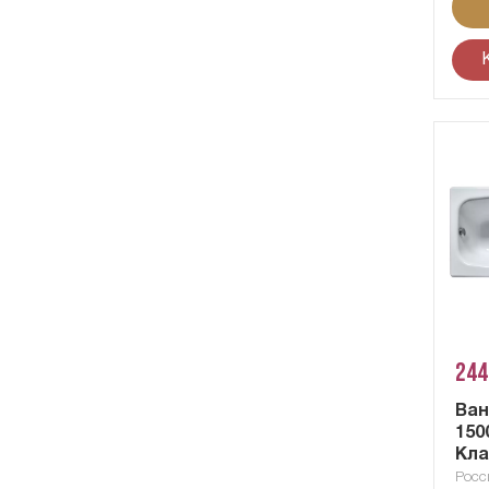
244
Ван
150
Кла
Росс