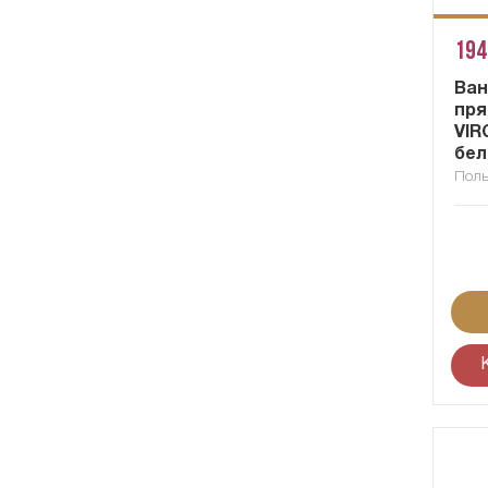
194
Ван
пря
VIR
бе
Пол