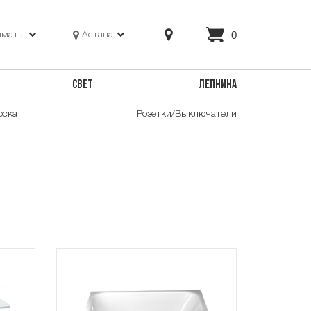
0
лматы
Астана
СВЕТ
ЛЕПНИНА
оска
Розетки/Выключатели