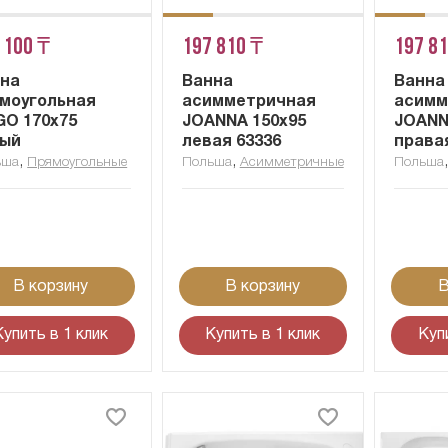
 100 ₸
197 810 ₸
197 8
на
Ванна
Ванна
моугольная
асимметричная
асимм
GO 170x75
JOANNA 150x95
JOANN
лый
левая 63336
права
,
,
ьша
Прямоугольные
Польша
Асимметричные
Польша
В корзину
В корзину
В
Купить в 1 клик
Купить в 1 клик
Куп