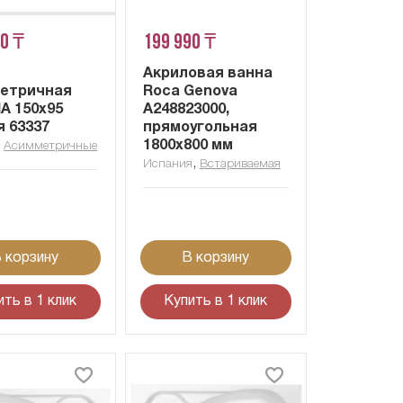
10 ₸
199 990 ₸
Акриловая ванна
етричная
Roca Genova
A 150x95
A248823000,
я 63337
прямоугольная
,
1800x800 мм
Асимметричные
,
Испания
Встариваемая
 корзину
В корзину
ить в 1 клик
Купить в 1 клик