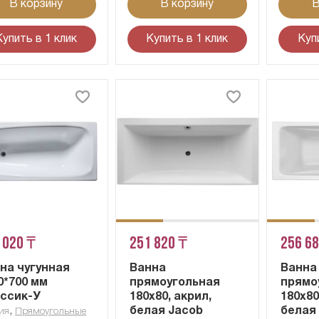
В корзину
В корзину
В
Купить в 1 клик
Купить в 1 клик
Куп
 020 ₸
251 820 ₸
256 6
на чугунная
Ванна
Ванна
0*700 мм
прямоугольная
прямо
ссик-У
180х80, акрил,
180х80
,
белая Jacob
белая
ия
Прямоугольные