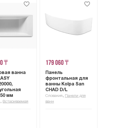
90 ₸
179 060 ₸
овая ванна
Панель
EASY
фронтальная для
0000,
ванны Kolpa San
угольная
CHAD D/L
750 мм
,
Словакия
Панели для
,
я
Встариваемая
ванн