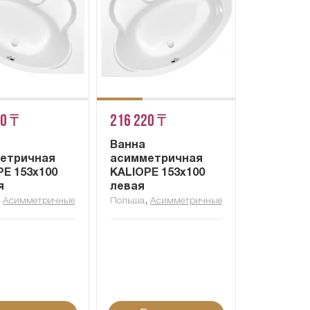
20 ₸
216 220 ₸
Ванна
етричная
асимметричная
PE 153x100
KALIOPE 153x100
я
левая
,
,
Асимметричные
Польша
Асимметричные