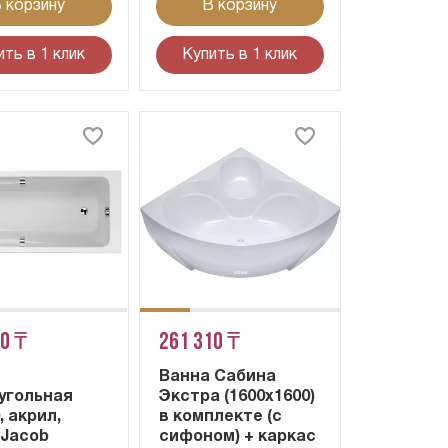
 корзину
В корзину
ить в 1 клик
Купить в 1 клик
80 ₸
261 310 ₸
Ванна Сабина
угольная
Экстра (1600х1600)
, акрил,
в комплекте (с
 Jacob
сифоном) + каркас