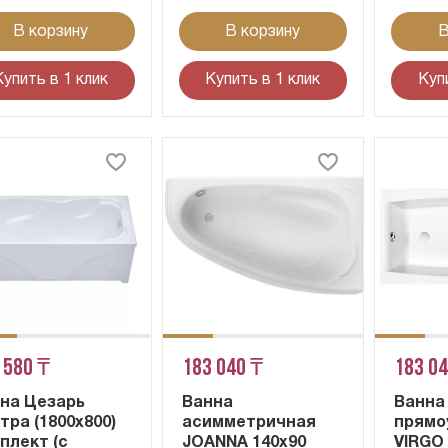
В корзину
В корзину
В
Купить в 1 клик
Купить в 1 клик
Куп
 580 ₸
183 040 ₸
183 0
на Цезарь
Ванна
Ванна
тра (1800х800)
асимметричная
прямо
плект (с
JOANNA 140x90
VIRGO 