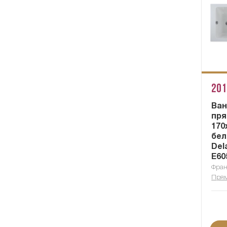
201
Ван
пря
170
бел
Del
E60
Фра
Прям