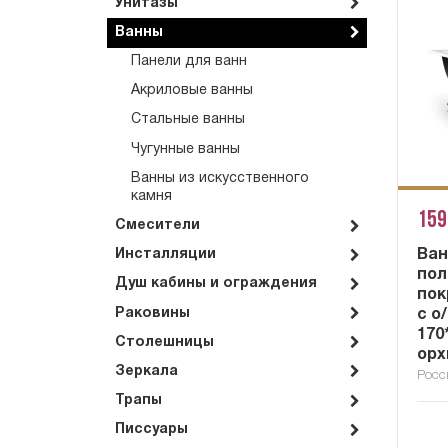
Унитазы
Ванны
Панели для ванн
Акриловые ванны
Стальные ванны
Чугунные ванны
Ванны из искусственного
камня
159
Смесители
Ван
Инсталляции
по
Душ кабины и ограждения
пок
Раковины
c о
170
Столешницы
орх
Зеркала
Росс
Трапы
Писсуары