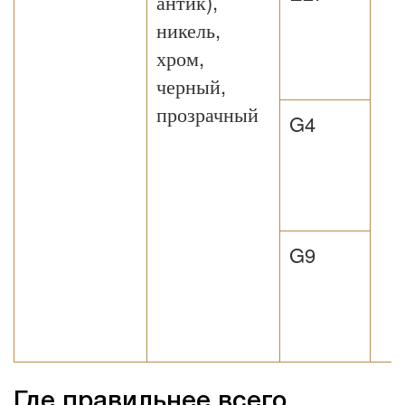
антик),
никель,
хром,
черный,
прозрачный
G4
G9
Где правильнее всего