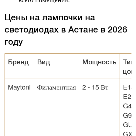
Цены на
лампочки на
светодиодах в Астане в 2026
году
Бренд
Вид
Мощность
Тип
цок
Maytoni
Филаментная
2 - 15 Вт
E14
E27
G4,
G9,
GU1
GX5