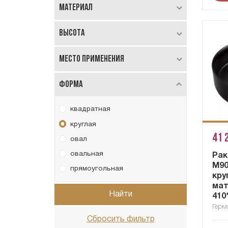
Материал
Высота
Место применения
Форма
квадратная
круглая
41 
овал
овальная
Рак
M90
прямоугольная
кру
мат
Найти
410
Герм
Сбросить фильтр