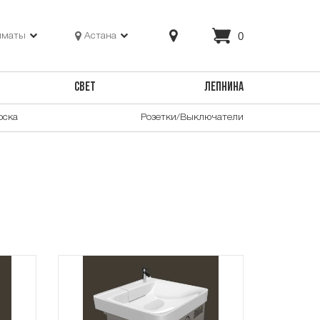
0
лматы
Астана
СВЕТ
ЛЕПНИНА
оска
Розетки/Выключатели