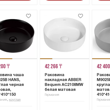
200 ₸
42 266 ₸
42 400
овина чаша
Раковина
Раков
25B HANS,
накладная ABBER
M9025
глая черная
Bequem AC2108MW
кругл
овая,
белая матовая
матов
*410*150
410*41
Германия
,
ания
круглая
Германи