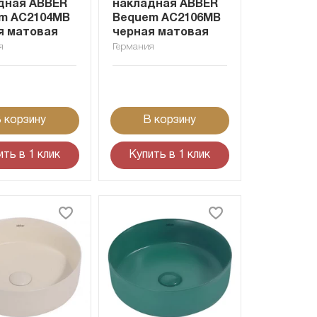
дная ABBER
накладная ABBER
m AC2104MB
Bequem AC2106MB
я матовая
черная матовая
я
Германия
 корзину
В корзину
ить в 1 клик
Купить в 1 клик