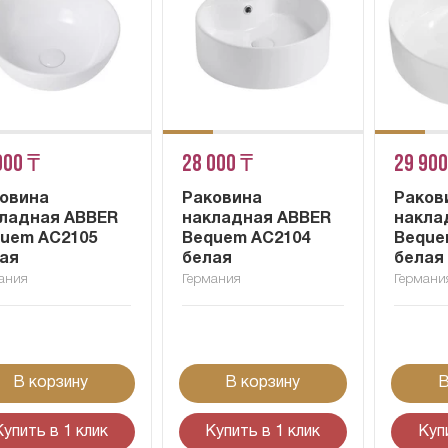
900 ₸
28 000 ₸
29 900
овина
Раковина
Раков
ладная ABBER
накладная ABBER
накла
uem AC2105
Bequem AC2104
Beque
ая
белая
белая
ания
Германия
Германи
В корзину
В корзину
В
Купить в 1 клик
Купить в 1 клик
Куп