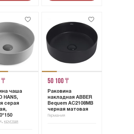
 ₸
50 100 ₸
ина чаша
Раковина
D HANS,
накладная ABBER
ая серая
Bequem AC2108MB
ая,
черная матовая
0*150
Германия
,
я
круглая