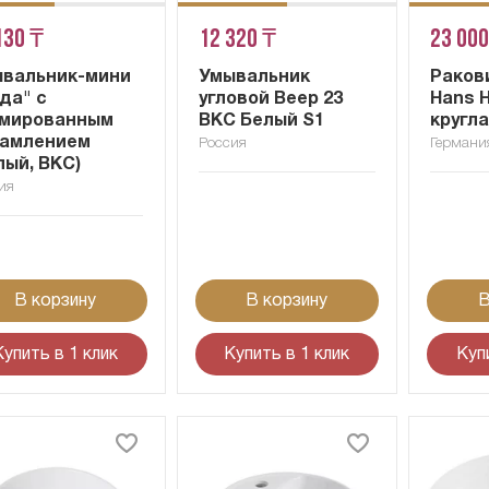
130 ₸
12 320 ₸
23 000
вальник-мини
Умывальник
Раков
да" с
угловой Веер 23
Hans H
омированным
ВКС Белый S1
кругл
рамлением
Россия
Германи
лый, ВКС)
ия
В корзину
В корзину
В
Купить в 1 клик
Купить в 1 клик
Куп