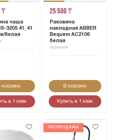
 ₸
25 500 ₸
ина чаша
Раковина
S-3205 41_41
накладная ABBER
ая/белая
Bequem AC2106
белая
я
Германия
 корзину
В корзину
ить в 1 клик
Купить в 1 клик
РАСПРОДАЖА