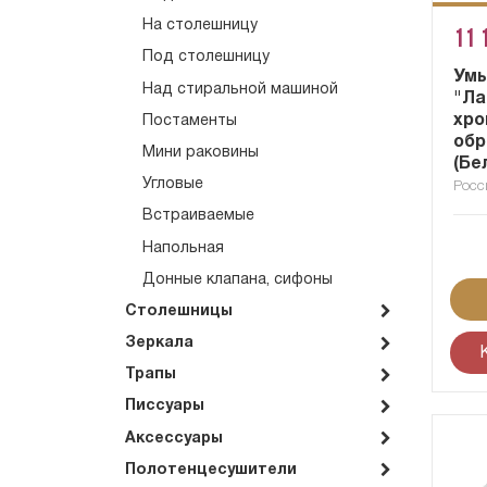
На столешницу
11 
Под столешницу
Умы
Над стиральной машиной
"Ла
хр
Постаменты
об
Мини раковины
(Бе
Угловые
Росс
Встраиваемые
Напольная
Донные клапана, сифоны
Столешницы
Зеркала
Трапы
Писсуары
Аксессуары
Полотенцесушители