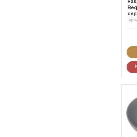
нак
Beq
сер
Герм