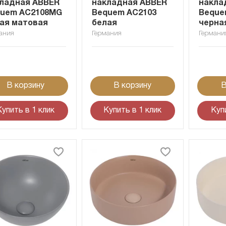
ладная ABBER
накладная ABBER
накла
uem AC2108MG
Bequem AC2103
Beque
ая матовая
белая
черна
ания
Германия
Германи
В корзину
В корзину
В
Купить в 1 клик
Купить в 1 клик
Куп