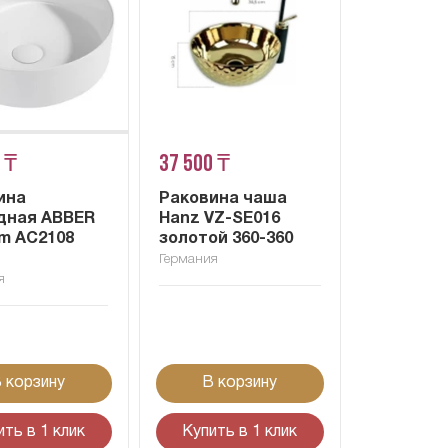
 ₸
37 500 ₸
ина
Раковина чаша
дная ABBER
Hanz VZ-SE016
m AC2108
золотой 360-360
Германия
я
 корзину
В корзину
ить в 1 клик
Купить в 1 клик